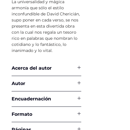
La universalidad y mágica
armonía que sólo el estilo
inconfundible de David Chericián,
supo poner en cada verso, se nos
presenta en esta divertida obra
con la cual nos regala un tesoro
rico en palabras que nombran lo
cotidiano y lo fantástico, lo
inanimado y lo vital.
Acerca del autor
David Cherician, poeta, periodista,
Autor
traductor y editor, nació en La
Habana, Cuba, en 1940. Fué
David chericián
fundador de la televisión cubana,
Encuadernación
actor guinista, director de radio y
editor de varias revistas y
Tapa Dura
Formato
periódicos. En el año 1996 se exilia
en Colombia donde se
21,5 x 21,5 cms
desempeñó como traductor de
Páginas