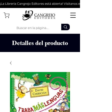
¡La Libreria Cangrejo Editores está abierta! Vísitanos en la Cl 62 #9-56 - Bo
Detalles del producto