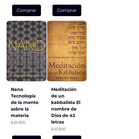
Comprar
Comprar
Nano
Meditación
Tecnología
de un
de la mente
kabbalista El
sobre la
nombre de
materia
Dios de 42
letras
Precio
$ 61.900
Precio
$ 61.900