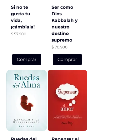
Si no te
Ser como
gusta tu
Dios
vida,
Kabbalah y
¡cámbiala!
nuestro
destino
Precio
$ 57.900
supremo
Precio
$ 70.900
Comprar
Comprar
Ruedas del
Repensar el