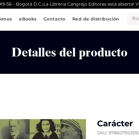
2 #9-56 - Bogotá D.C.
iones
eBooks
Contacto
Red de distribución
Detalles del producto
Carácter
SKU: 97860795359