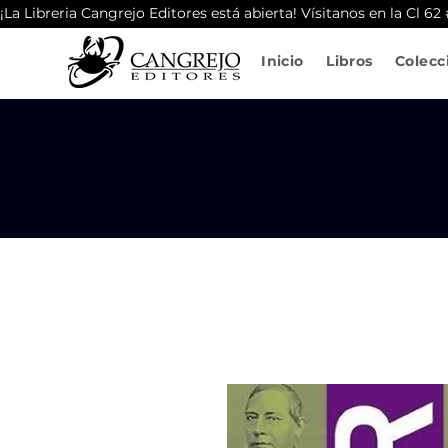
¡La Libreria Cangrejo Editores está abierta! Vísitanos en la Cl 6
Inicio
Libros
Colecc