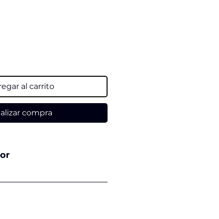
ecio
egar al carrito
alizar compra
tor