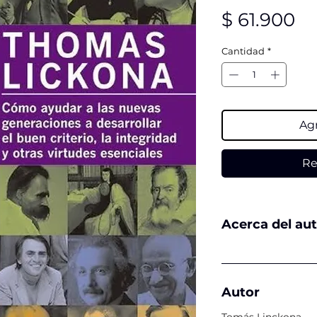
Pr
$ 61.900
Cantidad
*
Agr
Re
Acerca del au
Autor