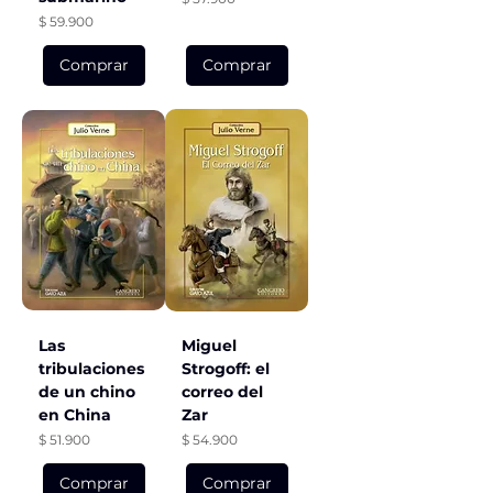
Precio
$ 59.900
Comprar
Comprar
Las
Miguel
tribulaciones
Strogoff: el
de un chino
correo del
en China
Zar
Precio
Precio
$ 51.900
$ 54.900
Comprar
Comprar