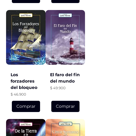
Los
El faro del fin
forzadores
del mundo
del bloqueo
Precio
$ 49.900
Precio
$ 46.900
Comprar
Comprar