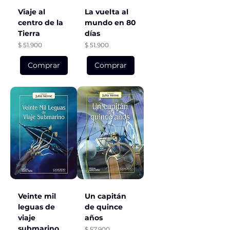
Viaje al
La vuelta al
centro de la
mundo en 80
Tierra
días
Precio
Precio
$ 51.900
$ 51.900
Comprar
Comprar
Veinte mil
Un capitán
leguas de
de quince
viaje
años
submarino
Precio
$ 57.900