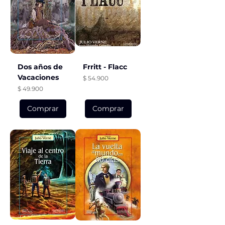
Dos años de
Frritt - Flacc
Vacaciones
Precio
$ 54.900
Precio
$ 49.900
Comprar
Comprar