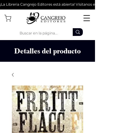
¡La Libreria Cangrejo Editores está abierta! Vísitanos en la Cl 62 #9-56 - Bo
Detalles del producto