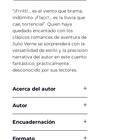
“¡Frritt!… es el viento que brama,
indómito. ¡Flacc!… es la lluvia que
cae, torrencial”. Quien haya
quedado encantado con los
clásicos romances de aventura de
Julio Verne se sorprenderá con la
versatilidad de estilo y la precisión
narrativa del autor en este cuento
fantástico, prácticamente
desconocido por sus lectores.
Acerca del autor
Julio Verne, (1828-1905) es
Autor
considerado como el padre de la
ciencia ficción moderna. En sus
Julio Verne
más de ochenta libros predijo, en
Encuadernación
pleno siglo xix y con asombrosa
exactitud, muchos de los logros
Tapa Blanda
Formato
científicos del siglo xx. Describió