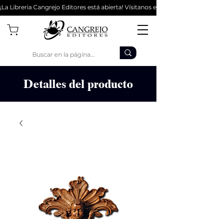
¡La Libreria Cangrejo Editores está abierta! Vísitanos en la Cl 62 #9-56 - Bo
Detalles del producto