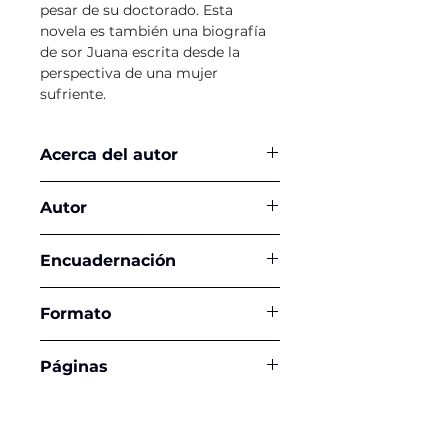
pesar de su doctorado. Esta
novela es también una biografía
de sor Juana escrita desde la
perspectiva de una mujer
sufriente.
Acerca del autor
Autor
Guillermo Schmidhuber de la
Encuadernación
Mora
Tapa Blanda
Formato
16,5 x 24 cms
Páginas