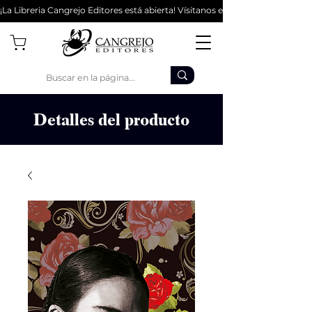
¡La Libreria Cangrejo Editores está abierta! Vísitanos en la Cl 62 #9-56 - Bo
Detalles del producto