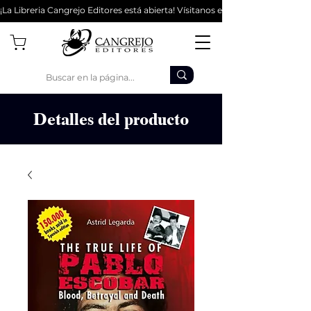
¡La Libreria Cangrejo Editores está abierta! Vísitanos en la Cl 62 #9-56 - Bo
Detalles del producto