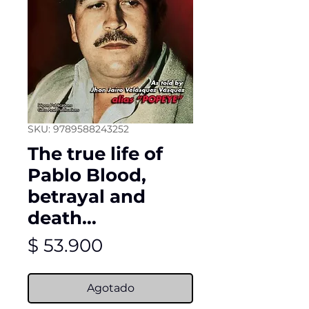
SKU: 9789588243252
The true life of
Pablo Blood,
betrayal and
death…
Precio
$ 53.900
Agotado