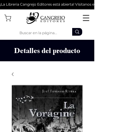
¡La Libreria Cangrejo Editores está abierta! Vísitanos en la Cl 62 #9-56 - Bo
Detalles del producto