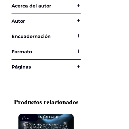
Acerca del autor
José Luis Díaz-Granados
Autor
José Luis Díaz-Granados
Encuadernación
Rústico
Formato
21 x 21,5 cms
Páginas
112
Productos relacionados
¡NUEVO!