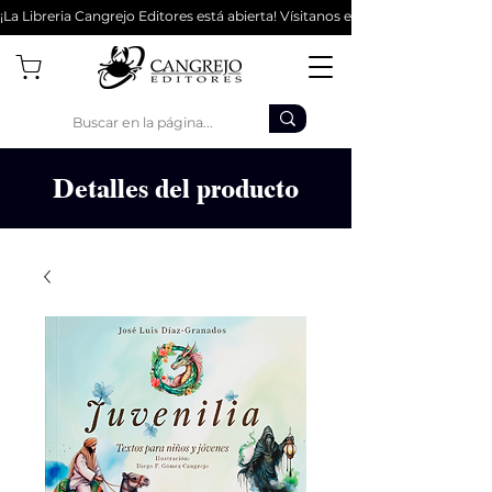
¡La Libreria Cangrejo Editores está abierta! Vísitanos en la Cl 62 #9-56 - Bo
Detalles del producto