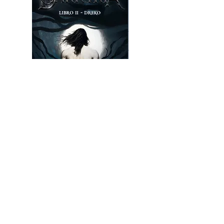
Darkyria II - Dreko
Precio
$ 62.900
Compañía
Distribuidores
Librerías