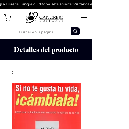
¡La Libreria Cangrejo Editores está abierta! Vísitanos en la Cl 62 #9-56 - Bo
Detalles del producto